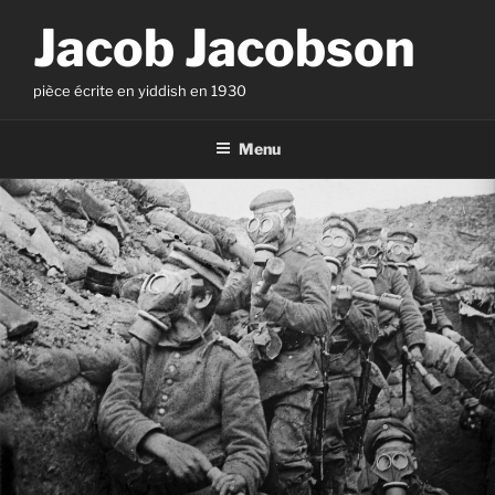
Aller
Jacob Jacobson
au
contenu
principal
pièce écrite en yiddish en 1930
Menu